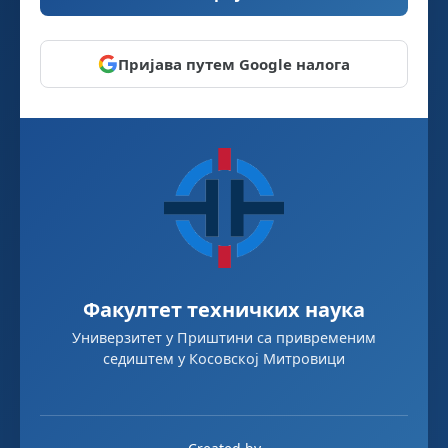
Пријава путем Google налога
Факултет техничких наука
Универзитет у Приштини са привременим
седиштем у Косовској Митровици